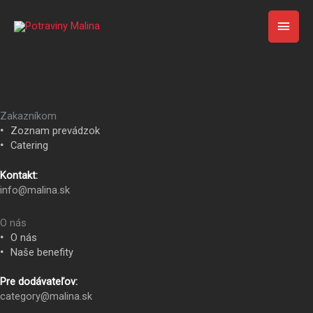
Preskočiť
Menu
HLA
na
obsah
MEN
Zakazníkom
Zoznam prevádzok
Catering
Kontakt:
info@malina.sk
O nás
O nás
Naše benefity
Pre dodávateľov:
category@malina.sk