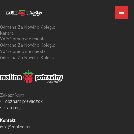
Preskočiť
Kariéra
Menu
Voľné pracovné miesta
HLA
na
Odmena Za Nového Kolegu:
obsah
MEN
Voľné pracovné miesta
Odmena Za Nového Kolegu:
Kariéra
Voľné pracovné miesta
Odmena Za Nového Kolegu:
Voľné pracovné miesta
Odmena Za Nového Kolegu:
Zakazníkom
Zoznam prevádzok
Catering
Kontakt:
info@malina.sk